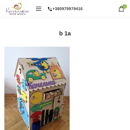
0
+380979979416
b 1a