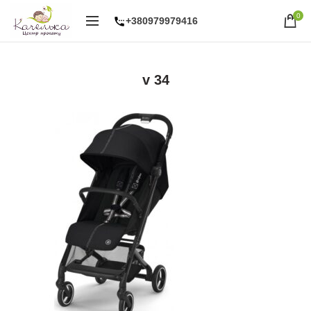
0
+380979979416
v 34