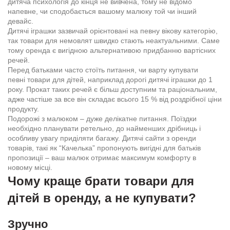
дитяча психологія до кінця не вивчена, тому не відомо
напевне, чи сподобається вашому малюку той чи інший
девайс.
Дитячі іграшки зазвичай орієнтовані на певну вікову категорію,
так товари для немовлят швидко стають неактуальними. Саме
тому оренда є вигідною альтернативою придбанню вартісних
речей.
Перед батьками часто стоїть питання, чи варту купувати
певні товари для дітей, наприклад дорогі дитячі іграшки до 1
року. Прокат таких речей є більш доступним та раціональним,
адже частіше за все він складає всього 15 % від роздрібної ціни
продукту.
Подорожі з малюком – дуже делікатне питання. Поїздки
необхідно планувати ретельно, до найменших дрібниць і
особливу увагу приділяти багажу. Дитячі сайти з оренди
товарів, такі як “Качелька” пропонують вигідні для батьків
пропозиції – ваш малюк отримає максимум комфорту в
новому місці.
Чому краще брати товари для
дітей в оренду, а не купувати?
Зручно