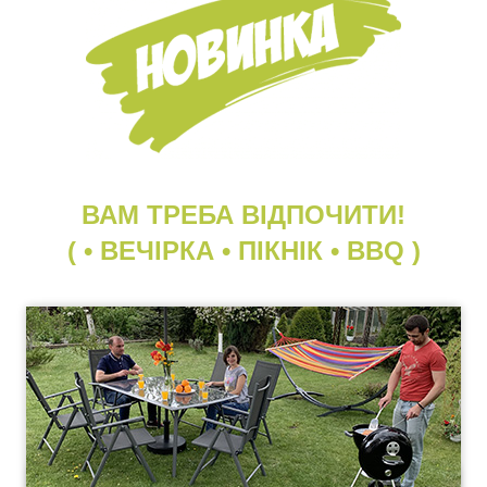
ВАМ ТРЕБА ВІДПОЧИТИ!
( • ВЕЧІРКА • ПІКНІК • BBQ )