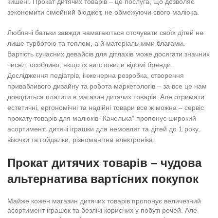
кишені. Прокат дитячих товарів – це послуга, що дозволяє
зекономити сімейний бюджет, не обмежуючи свого малюка.
Люблячі батьки завжди намагаються оточувати своїх дітей не
лише турботою та теплом, а й матеріальними благами.
Вартість сучасних девайсів для дітлахів може досягати значних
чисел, особливо, якщо їх виготовили відомі бренди.
Дослідження педіатрів, інженерна розробка, створення
привабливого дизайну та робота маркетологів – за все це нам
доводиться платити в магазин дитячих товарів. Але отримати
естетичні, ергономічні та надійні товари все ж можна – сервіс
прокату товарів для малюків “Качелька” пропонує широкий
асортимент: дитячі іграшки для немовлят та дітей до 1 року,
візочки та гойдалки, різноманітна електроніка.
Прокат дитячих товарів – чудова
альтернатива вартісних покупок
Майже кожен магазин дитячих товарів пропонує величезний
асортимент іграшок та безлічі корисних у побуті речей. Але