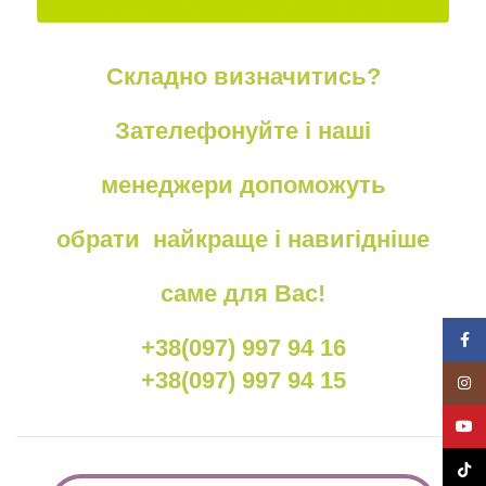
Складно визначитись?
Зателефонуйте і наші
менеджери допоможуть
обрати найкраще і навигідніше
саме для Вас!
Face
+38(097) 997 94 16
+38(097) 997 94 15
Insta
YouT
TikTo