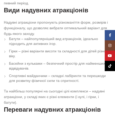
певний період.
Види надувних атракціонів
Надувні атракціони пропонують різноманіття форм, розмірів і
функціоналу, що дозволяє вибрати оптимальний варіант для
будь-якого заходу.
Face
Батути – найпопулярніший вид атракціонів, ідеально
підходить для активних ігор.
Insta
Гірки – різні варіанти висоти та складності для дітей різного
YouT
віку.
Басейни з кульками – безпечний простір для найменших
TikTo
відвідувачів.
Спортивні майданчики – складні лабіринти та перешкоди
для розвитку фізичної сили та спритності.
Та найбільш популярні на сьогодні цілі комплекси – надувні
атракціони, у складі яких є різні елементи (і кулі, і гірки, і
батути).
Переваги надувних атракціонів