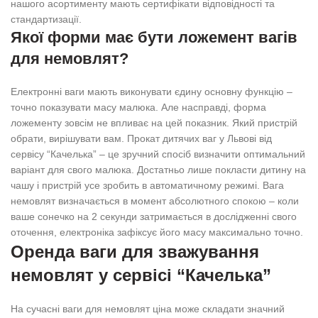
нашого асортименту мають сертифікати відповідності та
стандартизації.
Якої форми має бути ложемент вагів
для немовлят?
Електронні ваги мають виконувати єдину основну функцію –
точно показувати масу малюка. Але насправді, форма
ложементу зовсім не впливає на цей показник. Який пристрій
обрати, вирішувати вам. Прокат дитячих ваг у Львові від
сервісу “Качелька” – це зручний спосіб визначити оптимальний
варіант для свого малюка. Достатньо лише покласти дитину на
чашу і пристрій усе зробить в автоматичному режимі. Вага
немовлят визначається в момент абсолютного спокою – коли
ваше сонечко на 2 секунди затримається в дослідженні свого
оточення, електроніка зафіксує його масу максимально точно.
Оренда ваги для зважування
немовлят у сервісі “Качелька”
На сучасні ваги для немовлят ціна може складати значний