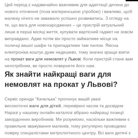
Цей період є надзвичайно важливим для адаптації дитини до
нового оточення (поза материнською утробою) і важливо, щоб
малюку нічого не заважало успішно розвиватись. З огляду на
те, що вага для новонароджених – це пристрій актуальний
лише в перші місяці життя, купувати вартісний гаджет не зовсім
виправдано. Адже потім він просто займатиме місце на
поличці вашої шафи та припадатиме там пилом. Якісна
електроніка коштує дуже недешево, тому значно краще взяти
на
прокат ваги для немовлят у Львові
. Коли пристрій стане вам
непотрібним, ви просто повернете його нам.
Як знайти найкращі ваги для
немовлят на прокат у Львові?
Сервіс оренди “Качелька” пропонує вашій увазі
високоточні
ваги для дітей
, перевірені часом та досвідом.
Наразі у нашому онлайн-каталозі зібрано найкращі позиції
закордонних виробників. Ми розуміємо, наскільки важливим є
правильне зважування малюків, тому регулярно проводимо
повірку спеціалістами метрологічного центру. Всі ваги дитячі з