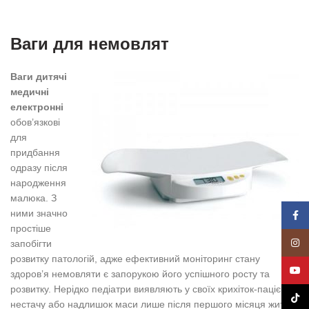
Ваги для немовлят
Ваги дитячі
медичні
електронні
обов’язкові
для
придбання
одразу після
народження
малюка. З
ними значно
Face
простіше
Insta
запобігти
розвитку патологій, адже ефективний моніторинг стану
YouT
здоров’я немовляти є запорукою його успішного росту та
розвитку. Нерідко педіатри виявляють у своїх крихіток-пацієнтів
TikTo
нестачу або надлишок маси лише після першого місяця життя.