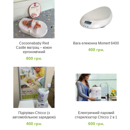
Cocoonababy Red
Вага елеконна Momert 6400
Castle матрац – кокон
400
грн.
ергономічний
800
грн.
Підігрівач Chicco (з
Електричний паровий
автомобільною зарядкою)
стерилізатор Chicco 2 в 1
400
грн.
600
грн.