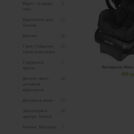
Відео- та радіо-
5
няні
Відпочинок для
12
батьків
Візочки
28
Гірки, Гойдалки,
22
Ігрові комплекси
Годувальні
7
Автокрісло Maxi-
крісла
800
г
Дитяче свято,
45
активний
відпочинок
Допомога мамі
24
Заколисуючі
29
центри, Качелі
Кокони, Мартаци
2