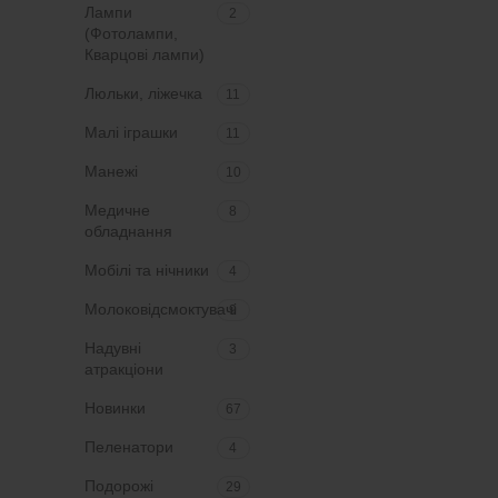
Лампи
2
(Фотолампи,
Кварцові лампи)
Люльки, ліжечка
11
Малі іграшки
11
Манежі
10
Медичне
8
обладнання
Мобілі та нічники
4
Молоковідсмоктувачі
9
Надувні
3
атракціони
Новинки
67
Пеленатори
4
Подорожі
29