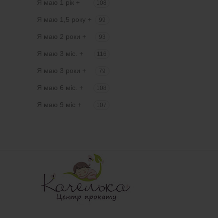
Я маю 1 рік +
108
Я маю 1,5 року +
99
Я маю 2 роки +
93
Я маю 3 міс. +
116
Я маю 3 роки +
79
Я маю 6 міс. +
108
Я маю 9 міс +
107