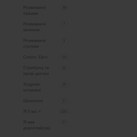
Розвиваючі
39
іграшки
Розвиваючі
7
килимки
Розвиваючі
3
столики
Слінги, Ерго
14
Стрибунці та
11
ігрові центри
Ходунки,
16
штовхачі
Шезлонги
17
Я 0 міс +
105
Я вже
57
дорослий(ла)