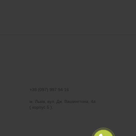
+38 (097) 997 94 16
м. Львів, вул. Дж. Вашингтона, 4а
( корпус 5 ).