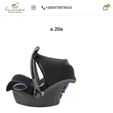
0
+380979979416
a 20a