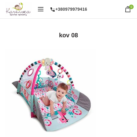
0
+380979979416
kov 08