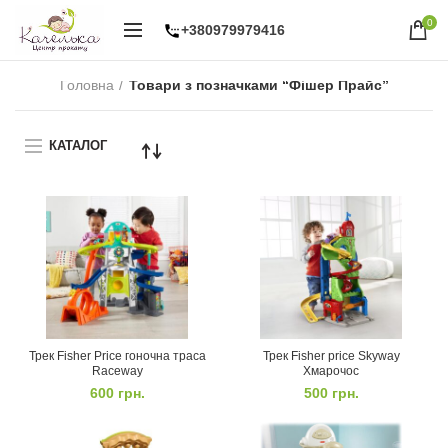
0
+380979979416
Головна
Товари з позначками “Фішер Прайс”
КАТАЛОГ
Трек Fisher Price гоночна траса
Трек Fisher price Skyway
Raceway
Хмарочос
600
грн.
500
грн.