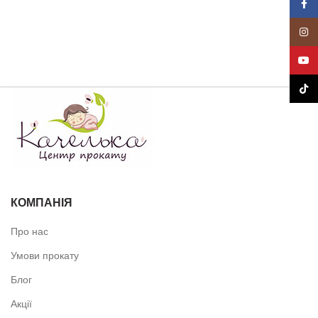
Face
Insta
YouT
TikTo
КОМПАНІЯ
Про нас
Умови прокату
Блог
Акції