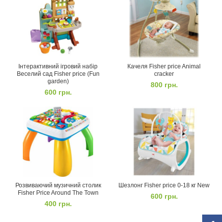
Інтерактивний ігровий набір
Качеля Fisher price Animal
Веселий сад Fisher price (Fun
cracker
garden)
800
грн.
600
грн.
Розвиваючий музичний столик
Шезлонг Fisher price 0-18 кг New
Fisher Price Around The Town
600
грн.
400
грн.