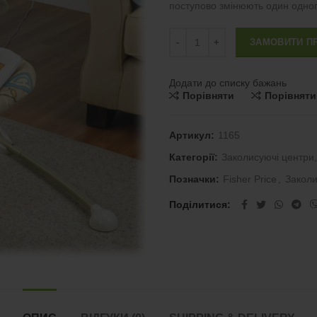
поступово змінюють один одно
Качеля Fisher price Animal cracke
ЗАМОВИТИ П
Додати до списку бажань
Порівняти
Порівняти
Артикул:
1165
Категорії:
Заколисуючі центри,
Позначки:
Fisher Price
,
Закол
Поділитися