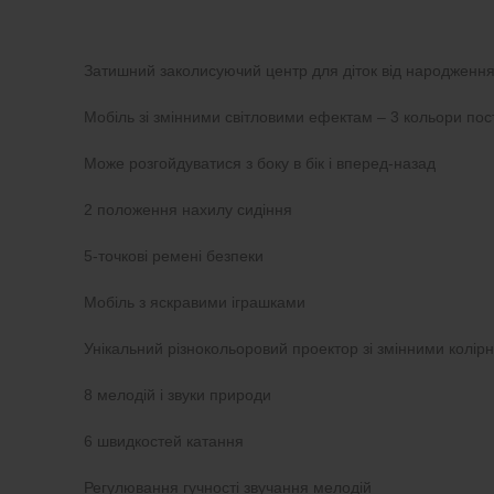
Затишний заколисуючий центр для діток від народження 
Мобіль зі змінними світловими ефектам – 3 кольори по
Може розгойдуватися з боку в бік і вперед-назад
2 положення нахилу сидіння
5-точкові ремені безпеки
Мобіль з яскравими іграшками
Унікальний різнокольоровий проектор зі змінними колі
8 мелодій і звуки природи
6 швидкостей катання
Регулювання гучності звучання мелодій