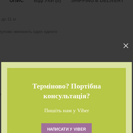
ОПИС
ВІДГУКИ (0)
SHIPPING & DELIVERY
до 11 кг
ступово змінюють один одного
Терміново? Портібна
рними ефектами
консультація?
Пишіть нам у Viber
НАПИСАТИ У VIBER