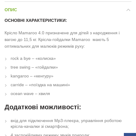
ОПИС
ОСНОВНІ ХАРАКТЕРИСТИКИ:
Крісло Mamaroo 4.0 призначене для дітей з народження і
вагою до 11,5 кг. Крісла-гойдалки Mamaroo мають 5
оптимальних для малюків режимів руху:
rock a bye – «колиска»
tree swing – «гойдалки»
kangaroo – «кенгуру»
carride – «поїздка на машині»
ocean wave – хвиля
Додаткові можливості:
вхід для підключення Mp3-плеєра, управління роботою
крісла-качалки зі смартфона;
4 заспокійливих режиму звуків природи;