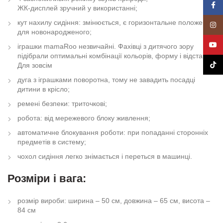
Face
ЖК-дисплей зручний у використанні;
кут нахилу сидіння: змінюється, є горизонтальне положення
Insta
для новонародженого;
YouT
іграшки mamaRoo незвичайні. Фахівці з дитячого зору
підібрали оптимальні комбінації кольорів, форму і відстань.
TikTo
Для зовсім
дуга з іграшками поворотна, тому не завадить посадці
дитини в крісло;
ремені безпеки: триточкові;
робота: від мережевого блоку живлення;
автоматичне блокування роботи: при попаданні сторонніх
предметів в систему;
чохол сидіння легко знімається і переться в машинці.
Розміри і вага:
розмір вироби: ширина – 50 см, довжина – 65 см, висота –
84 см