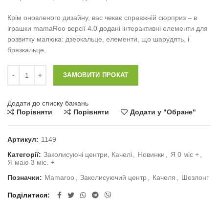
Крім оновленого дизайну, вас чекає справжній сюрприз – в
іграшки mamaRoo версії 4.0 додані інтерактивні елементи для
розвитку малюка: дзеркальце, елементи, що шарудять, і
брязкальце.
Mamaroo 4moms 4.0 Grey Plush кількість
ЗАМОВИТИ ПРОКАТ
Додати до списку бажань
Порівняти
Порівняти
Додати у "Обране"
Артикул:
1149
Категорії:
Заколисуючі центри, Качелі
,
Новинки
,
Я 0 міс +
,
Я маю 3 міс. +
Позначки:
Mamaroo
,
Заколисуючий центр
,
Качеля
,
Шезлонг
Поділитися