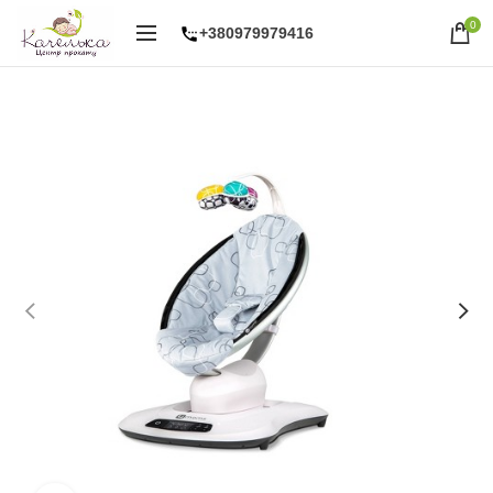
0
+380979979416