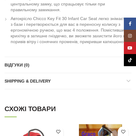
центральному замку, що спрацьовує тільки при
правильному замикання.
Автокрісло Chicco Key Fit 30 Infant Car Seat легко знімається
Face
з бази і перетворюється для вас в переносну колиску з
ергономічною ручкою, що має 4 положення. Помістивши
Insta
крихітку в затишне гніздечко, ви зможете захистити його від
поривів вітру і сонячних променів, прикривши капюшоном.
YouT
TikTo
ВІДГУКИ (0)
SHIPPING & DELIVERY
СХОЖІ ТОВАРИ