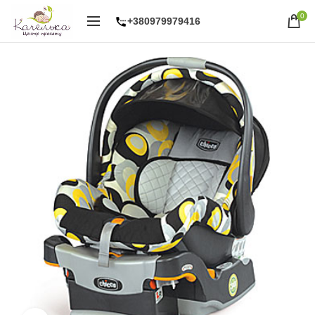
0
+380979979416