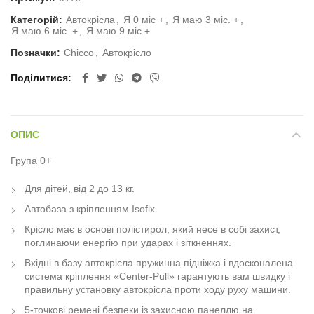
Категорій:
Автокрісла
,
Я 0 міс +
,
Я маю 3 міс. +
,
Я маю 6 міс. +
,
Я маю 9 міс +
Позначки:
Chicco
,
Автокрісло
Поділитися
ОПИС
Група 0+
Для дітей, від 2 до 13 кг.
Автобаза з кріпленням Isofix
Крісло має в основі полістирол, який несе в собі захист,
поглинаючи енергію при ударах і зіткненнях.
Вхідні в базу автокрісла пружинна підніжка і вдосконалена
система кріплення «Center-Pull» гарантують вам швидку і
правильну установку автокрісла проти ходу руху машини.
5-точкові ремені безпеки із захисною панеллю на