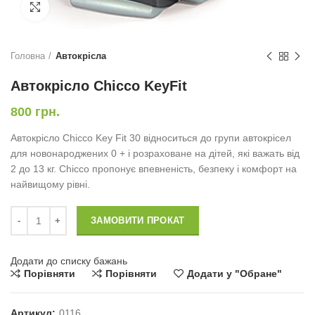
Натисніть, щоб збільшити
Головна
Автокрісла
Автокрісло Chicco KeyFit
800
грн.
Автокрісло Chicco Key Fit 30 відноситься до групи автокрісел
для новонароджених 0 + і розраховане на дітей, які важать від
2 до 13 кг. Chicco пропонує впевненість, безпеку і комфорт на
найвищому рівні.
Автокрісло Chicco KeyFit кількість
ЗАМОВИТИ ПРОКАТ
Додати до списку бажань
Порівняти
Порівняти
Додати у "Обране"
Артикул:
0116