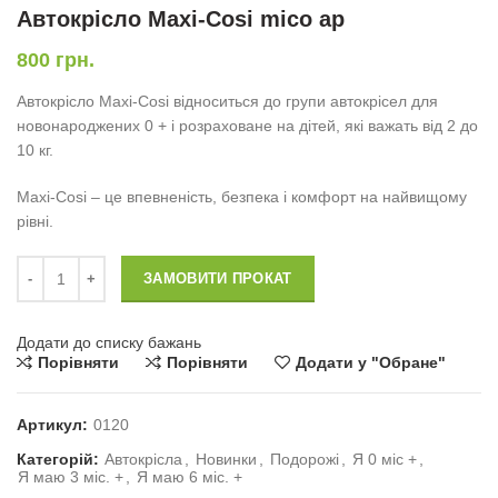
Автокрісло Maxi-Cosi mico ap
800
грн.
Автокрісло Maxi-Cosi відноситься до групи автокрісел для
новонароджених 0 + і розраховане на дітей, які важать від 2 до
10 кг.
Maxi-Cosi – це впевненість, безпека і комфорт на найвищому
рівні.
Автокрісло Maxi-Cosi mico ap кількість
ЗАМОВИТИ ПРОКАТ
Додати до списку бажань
Порівняти
Порівняти
Додати у "Обране"
Артикул:
0120
Категорій:
Автокрісла
,
Новинки
,
Подорожі
,
Я 0 міс +
,
Я маю 3 міс. +
,
Я маю 6 міс. +