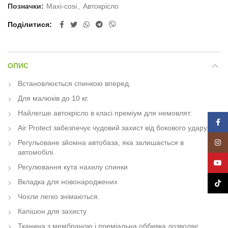
Позначки:
Maxi-cosi
,
Автокрісло
Поділитися
ОПИС
Встановлюється спинкою вперед.
Для малюків до 10 кг.
Найлегше автокрісло в класі преміум для немовлят.
Face
Air Protect забезпечує чудовий захист від бокового удару.
Insta
Регульоване зйомна автобаза, яка залишається в
автомобілі.
YouT
Регулювання кута нахилу спинки
Вкладка для новонароджених
TikTo
Чохли легко знімаються.
Капішон для захисту
Тканина з мембраною і преміальна оббивка дозволяє