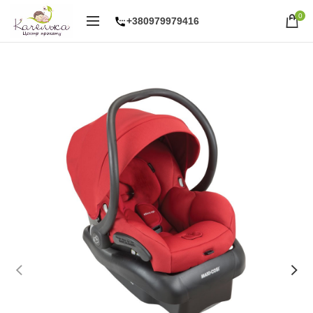
0
+380979979416