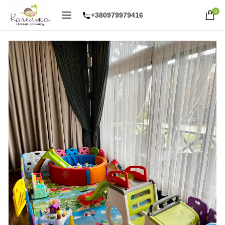
0
+380979979416