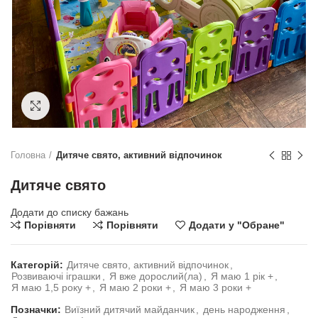
Натисніть, щоб збільшити
Головна
Дитяче свято, активний відпочинок
Дитяче свято
Додати до списку бажань
Порівняти
Порівняти
Додати у "Обране"
Категорій:
Дитяче свято, активний відпочинок
,
Розвиваючі іграшки
,
Я вже дорослий(ла)
,
Я маю 1 рік +
,
Я маю 1,5 року +
,
Я маю 2 роки +
,
Я маю 3 роки +
Позначки:
Виїзний дитячий майданчик
,
день народження
,