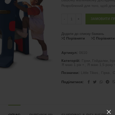
Вашому маленькому досліднику г
Розроблений для того, щоб діт
Ігровий комплекс Little Tikes Hid
ЗАМОВИТИ П
Додати до списку бажань
Порівняти
Порівняти
Артикул:
0610
Категорій:
Гірки, Гойдалки, Іг
Я маю 1 рік +
,
Я маю 1,5 року 
Позначки:
Little Tikes
,
Гірка
,
С
Поділитися