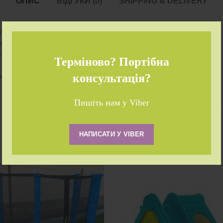
ОПИС
ВІДГУКИ (0)
SHIPPING & DELIVERY
у посадку
ованки
ьких підйом до гірки
Терміново? Портібна
ці
консультація?
Пишіть нам у Viber
НАПИСАТИ У VIBER