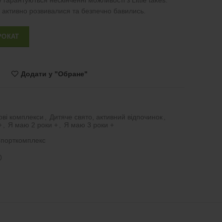
арантуються нескінченні можливості з Little takes.
и активно розвивалися та безпечно бавились.
e and Slide кількість
РОКАТ
Додати у "Обране"
рові комплекси
,
Дитяче свято, активний відпочинок
,
+
,
Я маю 2 роки +
,
Я маю 3 роки +
порткомплекс