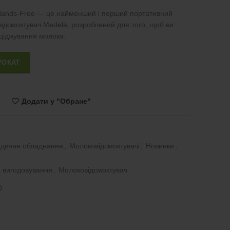
 Hands-Free — це найменший і перший портативний
ідсмоктувач Medela, розроблений для того, щоб ви
зціджування молока.
style Handsfree кількість
РОКАТ
Додати у "Обране"
дичне обладнання
,
Молоковідсмоктувачі
,
Новинки
,
 вигодовування
,
Молоковідсмоктувач