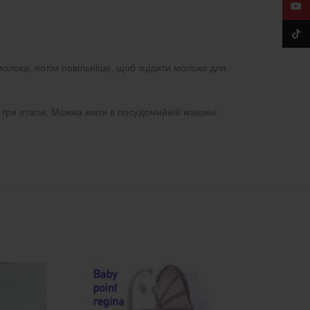
YouT
TikTo
олока, потім повільніше, щоб зцідити молоко для
в три етапи. Можна мити в посудомийній машині.