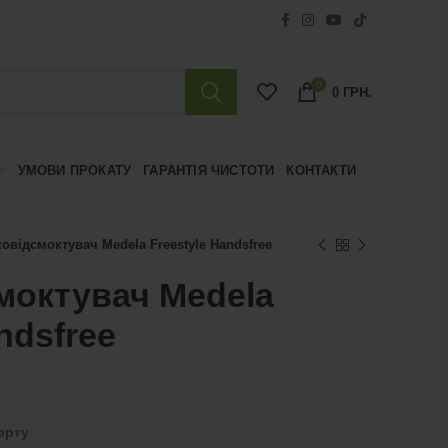
0
0
ГРН.
УМОВИ ПРОКАТУ
ГАРАНТІЯ ЧИСТОТИ
КОНТАКТИ
овідсмоктувач Medela Freestyle Handsfree
моктувач Medela
ndsfree
орту