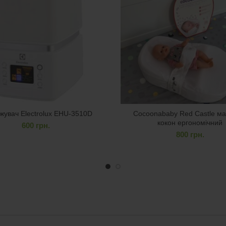
жувач Electrolux EHU-3510D
Cocoonababy Red Castle ма
кокон ергономічний
600
грн.
800
грн.