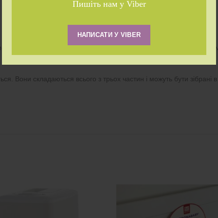
Пишіть нам у Viber
ч є автономним пристроєм для ефективного зціджування без рук.
НАПИСАТИ У VIBER
моктання вашої дитини – спочатку швидше, щоб стимулювати потік м
ся. Вони складаються всього з трьох частин і можуть бути зібрані 