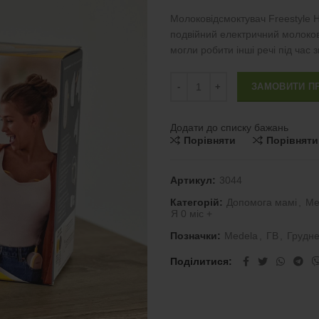
Молоковідсмоктувач Freestyle
подвійний електричний молоков
могли робити інші речі під час 
Молоковідсмоктувач Medela Free
ЗАМОВИТИ П
Додати до списку бажань
Порівняти
Порівняти
Артикул:
3044
Категорій:
Допомога мамі
,
Ме
Я 0 міс +
Позначки:
Medela
,
ГВ
,
Грудне
Поділитися