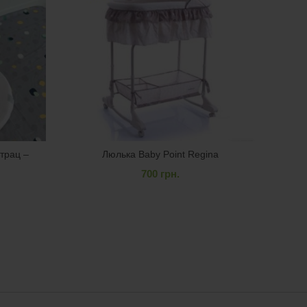
трац –
Люлька Baby Point Regina
Моб
700
грн.