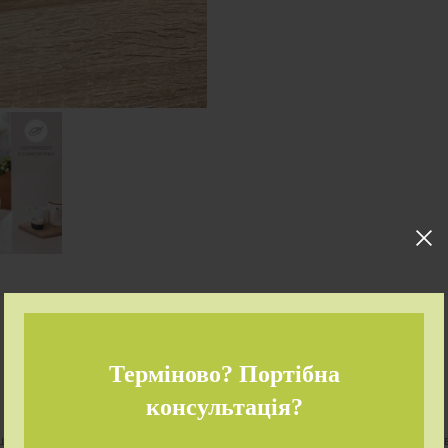
ОПИС
ВІДГУКИ (0)
SHIPPING & DELIVERY
Терміново? Портібна
консультація?
ший і перший портативний подвійний електричний молоковідсмоктув