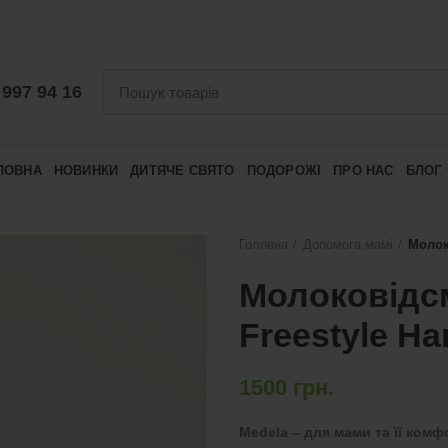
 997 94 16
ЛОВНА
НОВИНКИ
ДИТЯЧЕ СВЯТО
ПОДОРОЖІ
ПРО НАС
БЛОГ
Головна
Допомога мамі
Молок
Молоковідс
Freestyle Ha
1500
грн.
Medela – для мами та її комф