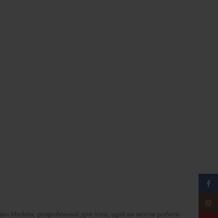
Face
Insta
ач Medela, розроблений для того, щоб ви могли робити