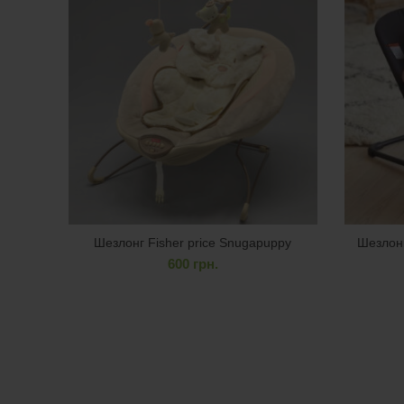
Шезлонг Fisher price Snugapuppy
Шезлонг
600
грн.