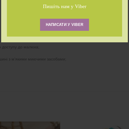
Пишіть нам у Viber
НАПИСАТИ У VIBER
о доступу до малюка;
шині з м’якими миючими засобами;