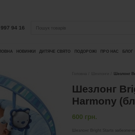
 997 94 16
ЛОВНА
НОВИНКИ
ДИТЯЧЕ СВЯТО
ПОДОРОЖІ
ПРО НАС
БЛОГ
Головна
Шезлонги
Шезлонг Br
Шезлонг Brig
Harmony (бл
600
грн.
Шезлонг Bright Starts забезпе