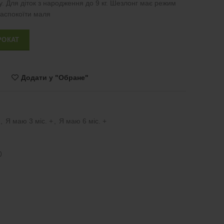
ку. Для діток з народження до 9 кг. Шезлонг має режим
 заспокоїти маля
 Harmony (блакитний) кількість
РОКАТ
Додати у "Обране"
,
Я маю 3 міс. +
,
Я маю 6 міс. +