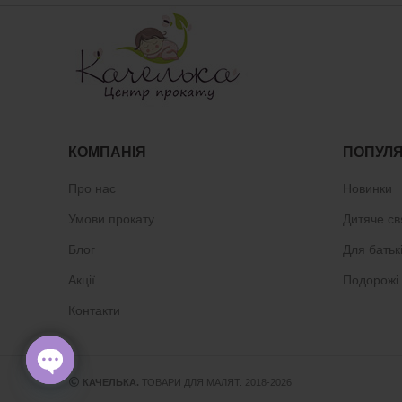
КОМПАНІЯ
ПОПУЛЯ
Про нас
Новинки
Умови прокату
Дитяче св
Блог
Для батьк
Акції
Подорожі
Контакти
КАЧЕЛЬКА.
ТОВАРИ ДЛЯ МАЛЯТ. 2018-2026
OPEN