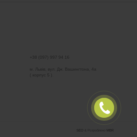
+38 (097) 997 94 16
м. Львів, вул. Дж. Вашингтона, 4а
( корпус 5 ).
ПЕРЕДЗВОНІТЬ
МЕНІ
SEO
& Розроблено
MBR