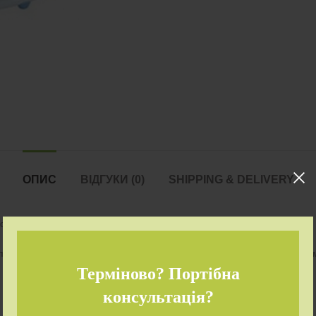
ОПИС
ВІДГУКИ (0)
SHIPPING & DELIVERY
тролем, забезпечивши їй максимальний комфорт і безпеку.
пання 3-точковим ременем безпеки, а функція вібрації в будь-який 
Терміново? Портібна
консультація?