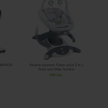
AMAROO
Качеля шезлонг Fisher price 2 in 1
Ше
Rock and Glide Soother
800
грн.