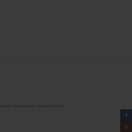
момент розважить і потішить його.
Face
Insta