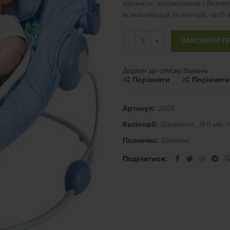
зручність, задоволення і безпе
м’якої вібрації та мелодії, щоб
Шезлонг Bright Starts Comfort &
ЗАМОВИТИ П
Додати до списку бажань
Порівняти
Порівняти
Артикул:
2604
Категорії:
Шезлонги
,
Я 0 міс +
Позначка:
Шезлонг
Поділитися