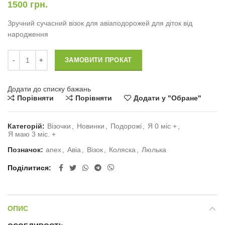
1500
грн.
Зручний сучасний візок для авіаподорожей для діток від
народження
Візок для авіаподорожей для новонароджених Anex air Z кількість
ЗАМОВИТИ ПРОКАТ
Додати до списку бажань
Порівняти
Порівняти
Додати у "Обране"
Категорій:
Візочки
,
Новинки
,
Подорожі
,
Я 0 міс +
,
Я маю 3 міс. +
Позначок:
anex
,
Авіа
,
Візок
,
Коляска
,
Люлька
Поділитися
ОПИС