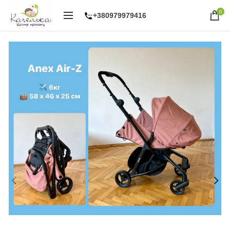
0
+380979979416