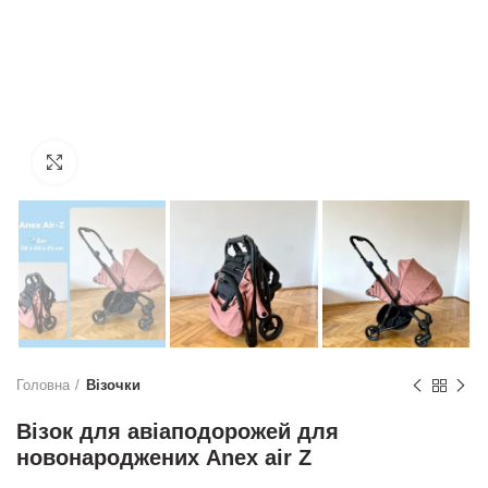
Натисніть, щоб збільшити
Головна
Візочки
Візок для авіаподорожей для
новонароджених Anex air Z