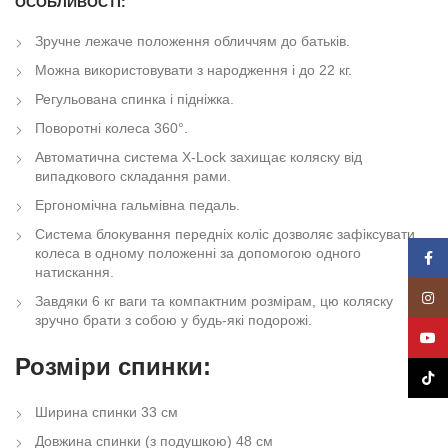
ОСОБЛИВОСТІ:
Зручне лежаче положення обличчям до батьків.
Можна використовувати з народження і до 22 кг.
Регульована спинка і підніжка.
Поворотні колеса 360°.
Автоматична система X-Lock захищає коляску від
випадкового складання рами.
Ергономічна гальмівна педаль.
Система блокування передніх коліс дозволяє зафіксувати
колеса в одному положенні за допомогою одного
Face
натискання.
Insta
Завдяки 6 кг ваги та компактним розмірам, цю коляску
зручно брати з собою у будь-які подорожі.
YouT
Розміри спинки:
TikTo
Ширина спинки 33 см
Довжина спинки (з подушкою) 48 см