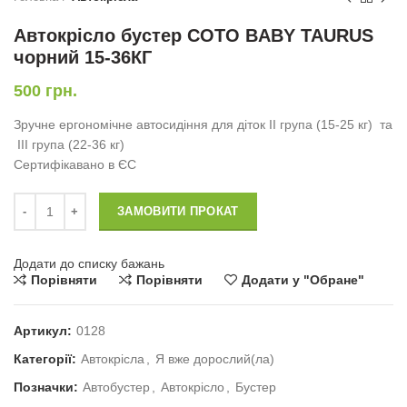
Автокрісло бустер COTO BABY TAURUS
чорний 15-36КГ
500
грн.
Зручне ергономічне автосидіння для діток II група (15-25 кг) та
III група (22-36 кг)
Сертифікавано в ЄС
Автокрісло бустер COTO BABY TAURUS чорний 15-36КГ кількість
ЗАМОВИТИ ПРОКАТ
Додати до списку бажань
Порівняти
Порівняти
Додати у "Обране"
Артикул:
0128
Категорії:
Автокрісла
,
Я вже дорослий(ла)
Позначки:
Автобустер
,
Автокрісло
,
Бустер