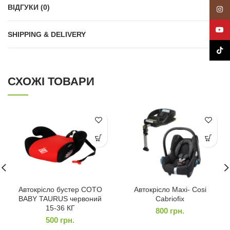
ВІДГУКИ (0)
Insta
YouT
SHIPPING & DELIVERY
TikTo
СХОЖІ ТОВАРИ
Автокрісло бустер COTO
Автокрісло Maxi- Cosi
BABY TAURUS червоний
Cabriofix
15-36 КГ
800
грн.
500
грн.