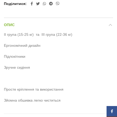
Поділитися
ОПИС
II група (15-25 кг) та III група (22-36 кг)
Ергономічний дизайн
Підлокітники
Зручне сидіння
Просте кріплення та використання
Зйомна обшивка легко чиститься
Face