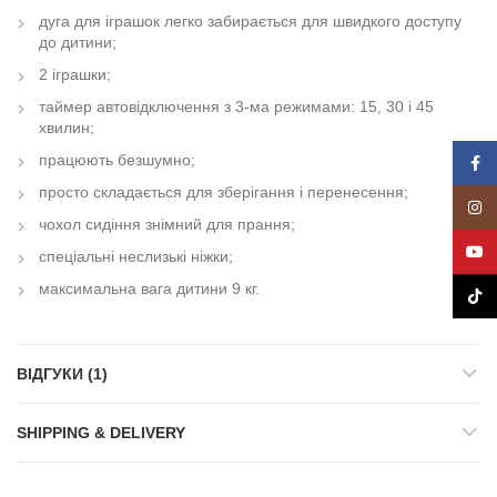
дуга для іграшок легко забирається для швидкого доступу
до дитини;
2 іграшки;
таймер автовідключення з 3-ма режимами: 15, 30 і 45
хвилин;
працюють безшумно;
Face
просто складається для зберігання і перенесення;
Insta
чохол сидіння знімний для прання;
YouT
спеціальні неслизькі ніжки;
максимальна вага дитини 9 кг.
TikTo
ВІДГУКИ (1)
SHIPPING & DELIVERY