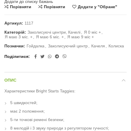
Додати до списку бажань
Порівняти
Порівняти
Додати у "Обране"
Артикул:
1117
Категорій:
Заколисуючі центри, Качелі
,
Я 0 міс +
,
Я маю 3 міс. +
,
Я маю 6 міс. +
,
Я маю 9 міс +
Позначки:
Гойдалка
,
Заколисуючий центр
,
Качеля
,
Колиска
Поділитися
ОПИС
Характеристики Bright Starts Taggies:
5 швидкостей;
має 2 положення;
5-ти точкові ремені безпеки;
8 мелодій і 3 звуку природи з регулятором гучності;