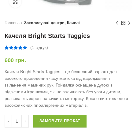
Натисніть, щоб збільшити
Головна
Заколисуючі центри, Качелі
Качеля Bright Starts Taggies
(
1
відгук)
600
грн.
Качеля Bright Starts Taggies – це безпечний варіант для
веселого проведення часу малюка від народження і
звільнення маминих рук. Гойдалка оснащена дугою з
підвісними іграшками, які не залишають без уваги дитини,
розвивають зорові навички та моторику. Крісло виготовлено з
високоякісних гіпоалергенних матеріалів.
Качеля Bright Starts Taggies кількість
ЗАМОВИТИ ПРОКАТ