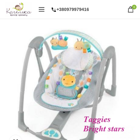
0
+380979979416