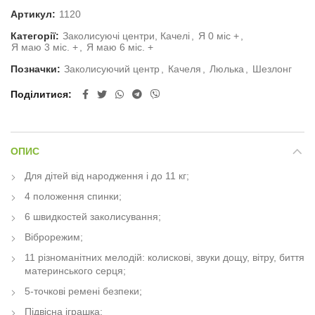
Артикул:
1120
Категорії:
Заколисуючі центри, Качелі
,
Я 0 міс +
,
Я маю 3 міс. +
,
Я маю 6 міс. +
Позначки:
Заколисуючий центр
,
Качеля
,
Люлька
,
Шезлонг
Поділитися
ОПИС
Для дітей від народження і до 11 кг;
4 положення спинки;
6 швидкостей заколисування;
Віброрежим;
11 різноманітних мелодій: колискові, звуки дощу, вітру, биття
материнського серця;
5-точкові ремені безпеки;
Підвісна іграшка;