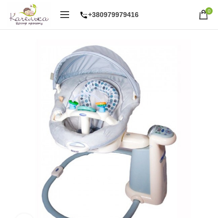
0
+380979979416