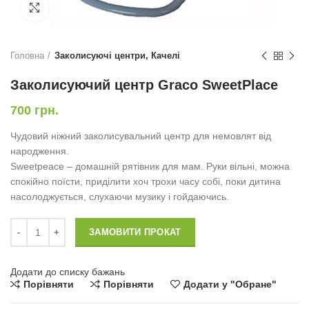
Натисніть, щоб збільшити
Головна
Заколисуючі центри, Качелі
Заколисуючий центр Graco SweetPlace
700
грн.
Чудовий ніжний заколисувальний центр для немовлят від
народження.
Sweetpeace – домашній рятівник для мам. Руки вільні, можна
спокійно поїсти, приділити хоч трохи часу собі, поки дитина
насолоджується, слухаючи музику і гойдаючись.
Заколисуючий центр Graco SweetPlace кількість
ЗАМОВИТИ ПРОКАТ
Додати до списку бажань
Порівняти
Порівняти
Додати у "Обране"