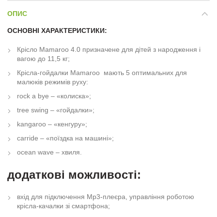
ОПИС
ОСНОВНІ ХАРАКТЕРИСТИКИ:
Крісло Mamaroo 4.0 призначене для дітей з народження і
вагою до 11,5 кг;
Крісла-гойдалки Mamaroo мають 5 оптимальних для
малюків режимів руху:
rock a bye – «колиска»;
tree swing – «гойдалки»;
kangaroo – «кенгуру»;
carride – «поїздка на машині»;
ocean wave – хвиля.
додаткові можливості:
вхід для підключення Mp3-плеєра, управління роботою
крісла-качалки зі смартфона;