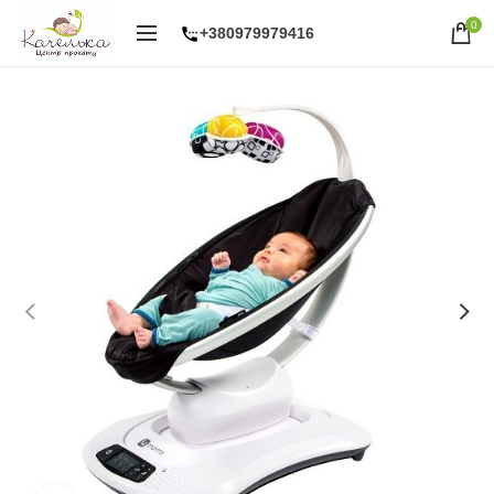
0
+380979979416