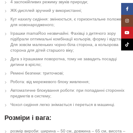
4 заспокійливих режиму звуків природи;
Face
ЖК-дисплей зручний у використанні;
Кут нахилу сидіння: змінюється, є горизонтальне положення
Insta
для новонародженого;
YouT
Іграшки mamaRoo незвичайні. Фахівці з дитячого зору
підібрали оптимальні комбінації кольорів, форму і відстань.
TikTo
Для зовсім маленьких чорно-біла сторона, а кольорова
сторона для дітей старшого віку;
Дуга з іграшками поворотна, тому не завадить посадці
дитини в крісло;
Ремені безпеки: триточкові;
Робота: від мережевого блоку живлення;
Автоматичне блокування роботи: при попаданні сторонніх
предметів в систему;
Чохол сидіння легко знімається і переться в машинці.
Розміри і вага:
розмір вироби: ширина – 50 см, довжина – 65 см, висота –