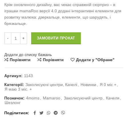
Крім оновленого дизайну, вас чекає справжній сюрприз – в
іграшки mamaRoo версії 4.0 додані інтерактивні елементи для
розвитку малюка: дзеркальце, елементи, що шарудять, і
брязкальце.
Заколисуючий центр Mamaroo 4moms 4.0 Black кількість
ЗАМОВИТИ ПРОКАТ
Додати до списку бажань
Порівняти
Порівняти
Додати у "Обране"
Артикул:
1143
Категорії:
Заколисуючі центри, Качелі
,
Новинки
,
Я 0 міс +
,
Я маю 3 міс. +
Позначок:
4moms
,
Mamaroo
,
Заколисуючий центр
,
Качеля
,
Шезлонг
Поділитися