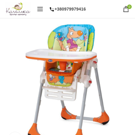
0
+380979979416