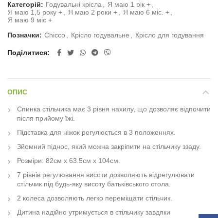
Категорій:
Годувальні крісла
,
Я маю 1 рік +
,
Я маю 1,5 року +
,
Я маю 2 роки +
,
Я маю 6 міс. +
,
Я маю 9 міс +
Позначки:
Chicco
,
Крісло годувальне
,
Крісло для годування
Поділитися
ОПИС
Спинка стільчика має 3 рівня нахилу, що дозволяє відпочити
після прийому їжі.
Підставка для ніжок регулюється в 3 положеннях.
Зйомний піднос, який можна закріпити на стільчику ззаду.
Розміри: 82см х 63.5см х 104см.
7 рівнів регулювання висоти дозволяють відрегулювати
стільчик під будь-яку висоту батьківського стола.
2 колеса дозволяють легко переміщати стільчик.
Дитина надійно утримується в стільчику завдяки