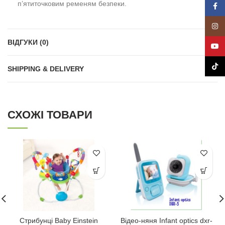
п’ятиточковим ременям безпеки.
Face
Insta
ВІДГУКИ (0)
YouT
TikTo
SHIPPING & DELIVERY
СХОЖІ ТОВАРИ
Стрибунці Baby Einstein
Відео-няня Іnfant optics dxr-