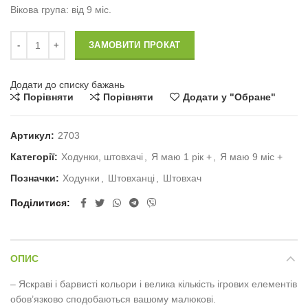
Вікова група: від 9 міс.
Штовхачі Fisher-Price Лев кількість
ЗАМОВИТИ ПРОКАТ
Додати до списку бажань
Порівняти
Порівняти
Додати у "Обране"
Артикул:
2703
Категорії:
Ходунки, штовхачі
,
Я маю 1 рік +
,
Я маю 9 міс +
Позначки:
Ходунки
,
Штовханці
,
Штовхач
Поділитися
ОПИС
– Яскраві і барвисті кольори і велика кількість ігрових елементів
обов’язково сподобаються вашому малюкові.