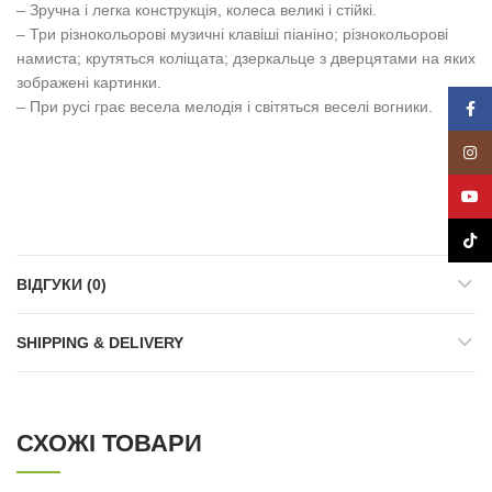
– Зручна і легка конструкція, колеса великі і стійкі.
– Три різнокольорові музичні клавіші піаніно; різнокольорові
намиста; крутяться коліщата; дзеркальце з дверцятами на яких
зображені картинки.
– При русі грає весела мелодія і світяться веселі вогники.
Face
Insta
YouT
TikTo
ВІДГУКИ (0)
SHIPPING & DELIVERY
СХОЖІ ТОВАРИ