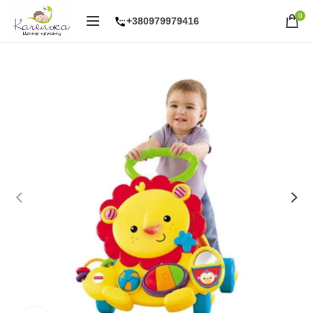
0
+380979979416