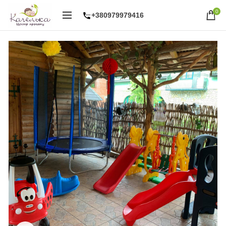
0
+380979979416