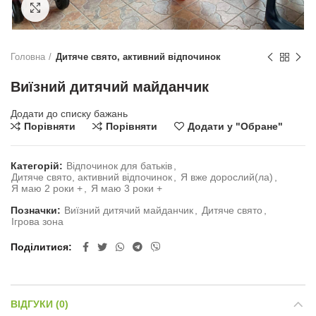
Натисніть, щоб збільшити
Головна
Дитяче свято, активний відпочинок
Виїзний дитячий майданчик
Додати до списку бажань
Порівняти
Порівняти
Додати у "Обране"
Категорій:
Відпочинок для батьків
,
Дитяче свято, активний відпочинок
,
Я вже дорослий(ла)
,
Я маю 2 роки +
,
Я маю 3 роки +
Позначки:
Виїзний дитячий майданчик
,
Дитяче свято
,
Ігрова зона
Поділитися
ВІДГУКИ (0)