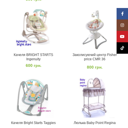
Face
Insta
YouT
TikTo
Качеля BRIGHT STARTS
Заколисуючий центр Fisher
Ingenuity
price CMR 36
600
грн.
800
грн.
Качеля Bright Starts Taggies
Люлька Baby Point Regina